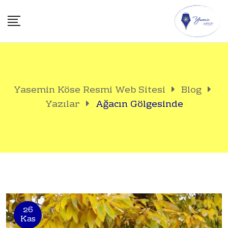
Skip
to
content
Yasemin Köse Resmi Web Sitesi
Blog
Yazılar
Ağacın Gölgesinde
26
Kas