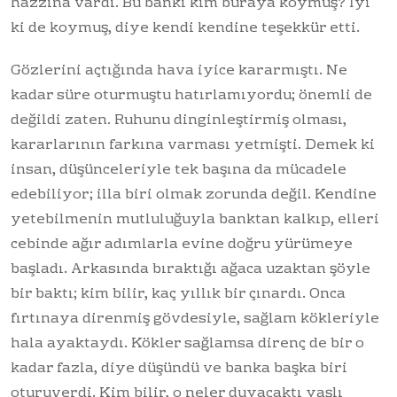
hazzına vardı. Bu bankı kim buraya koymuş? İyi
ki de koymuş, diye kendi kendine teşekkür etti.
Gözlerini açtığında hava iyice kararmıştı. Ne
kadar süre oturmuştu hatırlamıyordu; önemli de
değildi zaten. Ruhunu dinginleştirmiş olması,
kararlarının farkına varması yetmişti. Demek ki
insan, düşünceleriyle tek başına da mücadele
edebiliyor; illa biri olmak zorunda değil. Kendine
yetebilmenin mutluluğuyla banktan kalkıp, elleri
cebinde ağır adımlarla evine doğru yürümeye
başladı. Arkasında bıraktığı ağaca uzaktan şöyle
bir baktı; kim bilir, kaç yıllık bir çınardı. Onca
fırtınaya direnmiş gövdesiyle, sağlam kökleriyle
hala ayaktaydı. Kökler sağlamsa direnç de bir o
kadar fazla, diye düşündü ve banka başka biri
oturuverdi. Kim bilir, o neler duyacaktı yaşlı