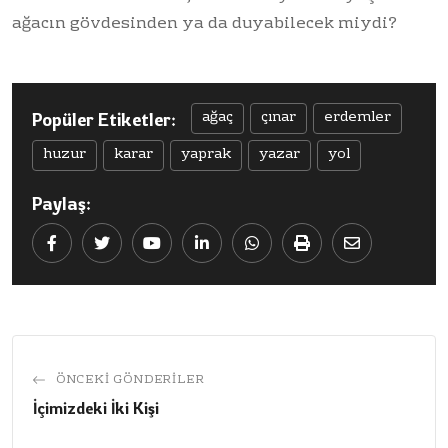
ağacın gövdesinden ya da duyabilecek miydi?
ağaç
çınar
erdemler
Popüler Etiketler:
huzur
karar
yaprak
yazar
yol
Paylaş:
Youtube
LinkedIn
Whatsapp
Print
Share
via
Email
ÖNCEKI GÖNDERILER
İçimizdeki İki Kişi