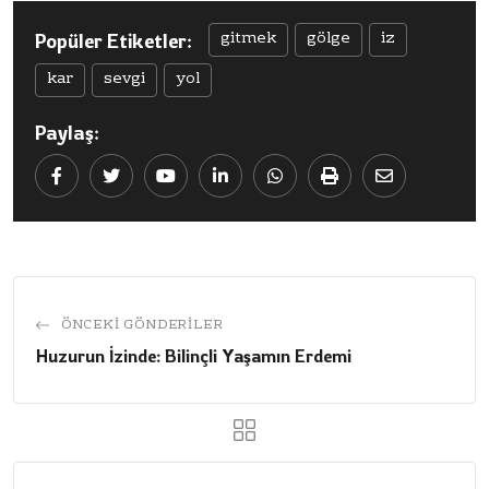
gitmek
gölge
iz
Popüler Etiketler:
kar
sevgi
yol
Paylaş:
Youtube
LinkedIn
Whatsapp
Print
Share
via
Email
ÖNCEKI GÖNDERILER
Huzurun İzinde: Bilinçli Yaşamın Erdemi