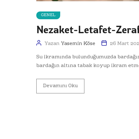
GENEL
Nezaket-Letafet-Zera
Yazan
Yasemin Köse
26 Mart 20
Su ikramında bulunduğumuzda bardağın 
bardağın altına tabak koyup ikram etme
Devamını Oku