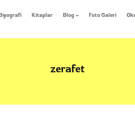
Biyografi
Kitaplar
Blog
Foto Galeri
Oku
zerafet