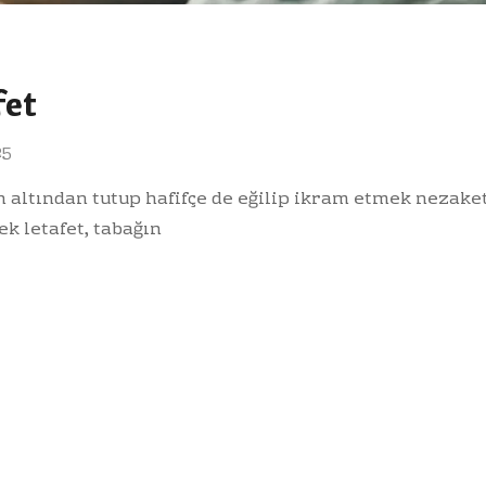
fet
25
altından tutup hafifçe de eğilip ikram etmek nezaket
k letafet, tabağın