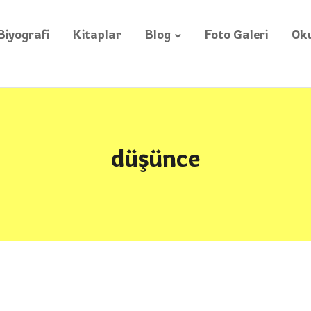
Biyografi
Kitaplar
Blog
Foto Galeri
Oku
düşünce