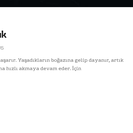
ık
25
şarır. Yaşadıkların boğazına gelip dayanır, artık
ha hızlı akmaya devam eder. İçin