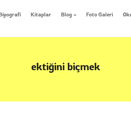
Biyografi
Kitaplar
Blog
Foto Galeri
Oku
ektiğini biçmek